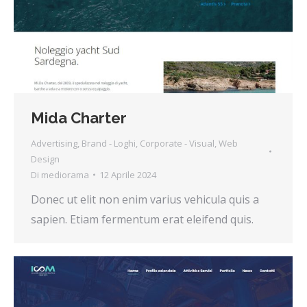
Mida Charter
Advertising
,
Brand - Loghi
,
Corporate - Visual
,
Web
Design
Di
mediorama
12 Aprile 2024
Donec ut elit non enim varius vehicula quis a
sapien. Etiam fermentum erat eleifend quis.