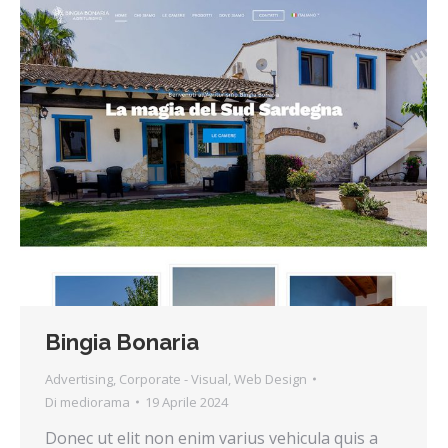
Bingia Bonaria
Advertising
,
Corporate - Visual
,
Web Design
Di
mediorama
19 Aprile 2024
Donec ut elit non enim varius vehicula quis a