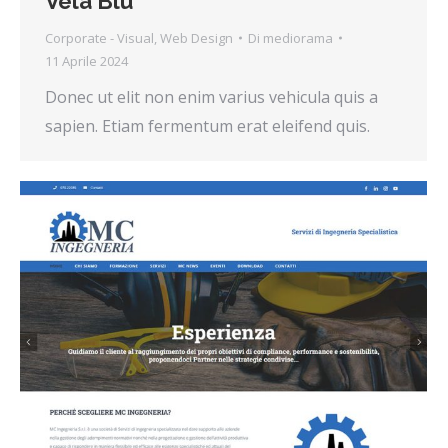
Vela Blu
Corporate - Visual
,
Web Design
Di
mediorama
11 Aprile 2024
Donec ut elit non enim varius vehicula quis a
sapien. Etiam fermentum erat eleifend quis.