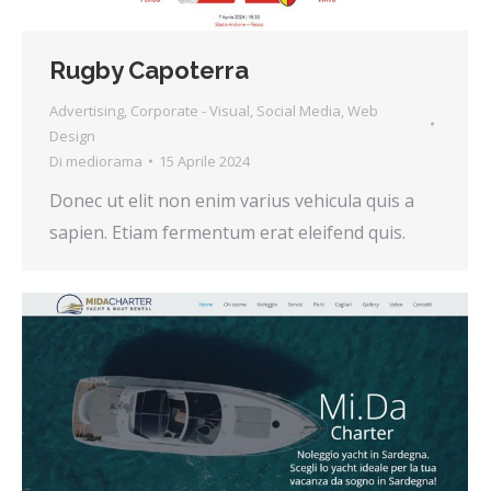
Rugby Capoterra
Advertising
,
Corporate - Visual
,
Social Media
,
Web
Design
Di
mediorama
15 Aprile 2024
Donec ut elit non enim varius vehicula quis a
sapien. Etiam fermentum erat eleifend quis.