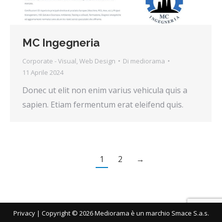
MC Ingegneria
Corporate - Visual
,
Web Design
Di
mediorama
11 Aprile 2024
Donec ut elit non enim varius vehicula quis a
sapien. Etiam fermentum erat eleifend quis.
1
2
→
Privacy
| Copyright © 2026 Mediorama è un marchio Smace S.a.s.