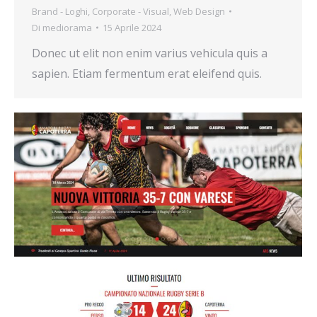
Brand - Loghi
,
Corporate - Visual
,
Web Design
Di
mediorama
15 Aprile 2024
Donec ut elit non enim varius vehicula quis a
sapien. Etiam fermentum erat eleifend quis.