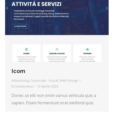
Icom
Advertising
,
Corporate - Visual
,
Web Design
Di
mediorama
12 Aprile 2024
Donec ut elit non enim varius vehicula quis a
sapien. Etiam fermentum erat eleifend quis.