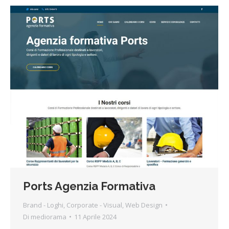
Ports Agenzia Formativa
Brand - Loghi
,
Corporate - Visual
,
Web Design
Di
mediorama
11 Aprile 2024