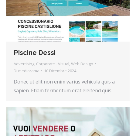
Piscine Dessì
Advertising
,
Corporate - Visual
,
Web Design
Di
mediorama
10 Dicembre 2024
Donec ut elit non enim varius vehicula quis a
sapien. Etiam fermentum erat eleifend quis.